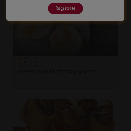
Regístrate
15'
Fácil
Huevos con tocineta y queso