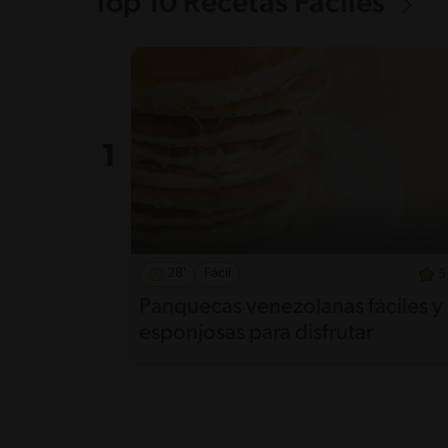
Top 10 Recetas Fáciles
28'
Fácil
5
Panquecas venezolanas fáciles y
esponjosas para disfrutar