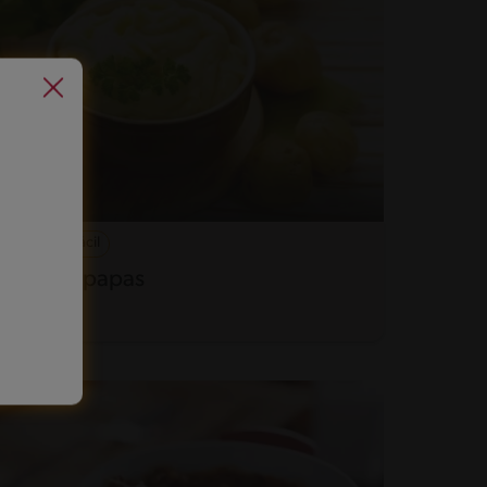
27'
Fácil
Puré de papas