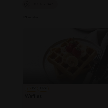
De 0 a 120 min
121
recetas
15'
Fácil
Waffles