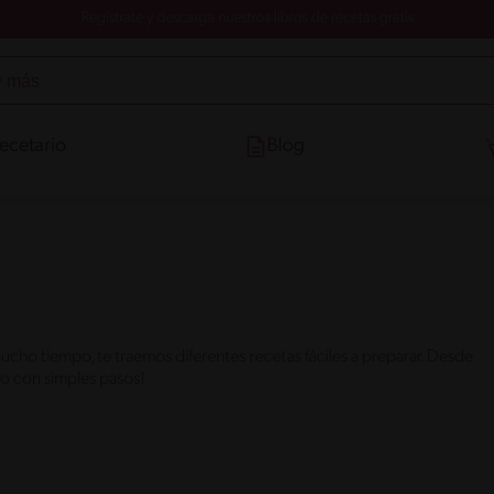
Registrate y descarga nuestros libros de recetas gratis
ecetario
Blog
ucho tiempo, te traemos diferentes recetas fáciles a preparar. Desde
so con simples pasos!