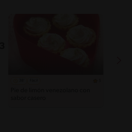
38'
Fácil
5
Pie de limón venezolano con
C
sabor casero
p