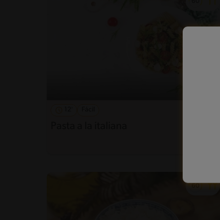
12'
Fácil
5
Pasta a la italiana