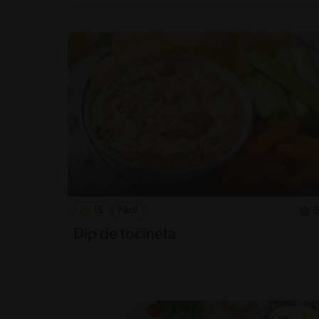
15'
Fácil
5
Dip de tocineta