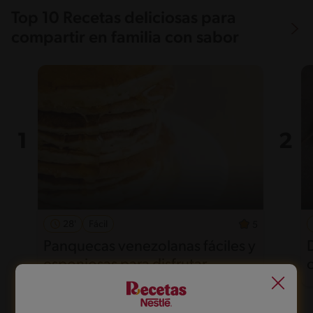
Top 10 Recetas deliciosas para
compartir en familia con sabor
28'
Fácil
5
Panquecas venezolanas fáciles y
esponjosas para disfrutar