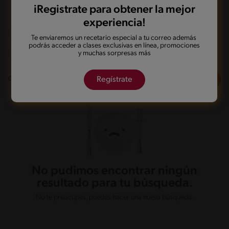
iRegistrate para obtener la mejor
experiencia!
Vegetariano
De 0 a 60 min
Te enviaremos un recetario especial a tu correo además
podrás acceder a clases exclusivas en línea, promociones
Desafiante
y muchas sorpresas más
Filtros
0
recetas
Regístrate
No pudimos encontrar ningún
resultado para tu búsqueda.
No te preocupes, puedes hacer una nueva búsqueda.