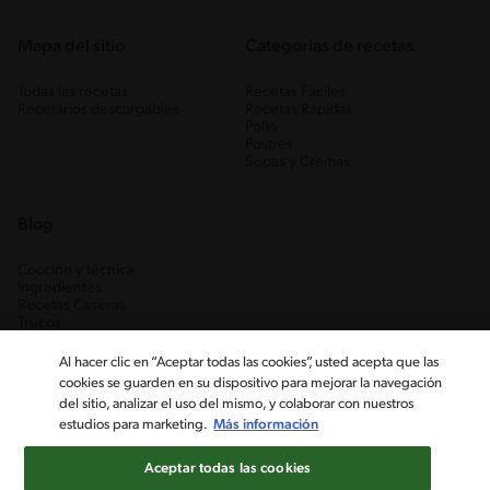
Mapa del sitio
Categorias de recetas
Todas las recetas
Recetas Fáciles
Recetarios descargables
Recetas Rápidas
Pollo
Postres
Sopas y Cremas
Blog
Cocción y técnica
Ingredientes
Recetas Caseras
Trucos
Al hacer clic en “Aceptar todas las cookies”, usted acepta que las
cookies se guarden en su dispositivo para mejorar la navegación
del sitio, analizar el uso del mismo, y colaborar con nuestros
estudios para marketing.
Más información
Aceptar todas las cookies