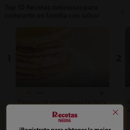
Top 10 Recetas deliciosas para
compartir en familia con sabor
28'
Fácil
5
Panquecas venezolanas fáciles y
esponjosas para disfrutar