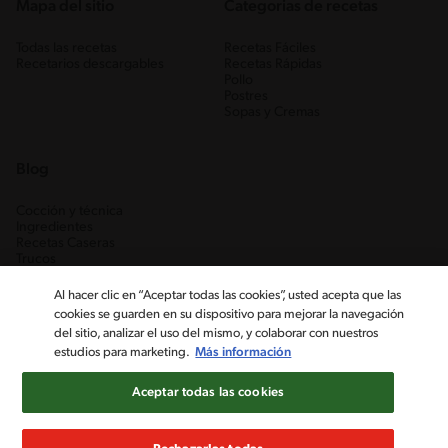
Mapa del sitio
Categorias de recetas
Todas las recetas
Recetas Fáciles
Recetarios descargables
Recetas Rápidas
Pollo
Postres
Sopas y Cremas
Blog
Cocción y técnica
Ingredientes
Recetas Caseras
Trucos
Al hacer clic en “Aceptar todas las cookies”, usted acepta que las
cookies se guarden en su dispositivo para mejorar la navegación
del sitio, analizar el uso del mismo, y colaborar con nuestros
estudios para marketing.
Más información
Aceptar todas las cookies
Nestlé Venezuela, S.A. RIF J-00012926-6 ©2019, Nestlé. Marcas
registradas por Société des Produits Nestlé, S.A. Vevey (Suiza)