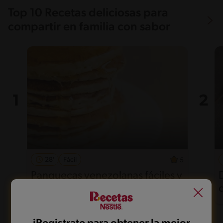
Top 10 Recetas deliciosas para
compartir en familia con sabor
28'
Fácil
5
Panquecas venezolanas fáciles y
esponjosas para disfrutar