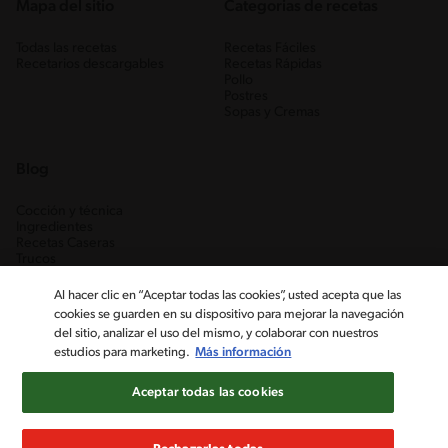
Mapa del sitio
Categorias de recetas
Todas las recetas
Recetas Fáciles
Recetarios descargables
Recetas Rápidas
Pollo
Postres
Sopas y Cremas
Blog
Cocción y técnica
Ingredientes
Recetas Caseras
Trucos
Al hacer clic en “Aceptar todas las cookies”, usted acepta que las
cookies se guarden en su dispositivo para mejorar la navegación
del sitio, analizar el uso del mismo, y colaborar con nuestros
estudios para marketing.
Más información
Aceptar todas las cookies
Nestlé Venezuela, S.A. RIF J-00012926-6 ©2019, Nestlé. Marcas
registradas por Société des Produits Nestlé, S.A. Vevey (Suiza)