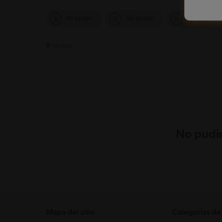
Al sartén
Sin gluten
0
recetas
No pudim
Mapa del sitio
Categorias de