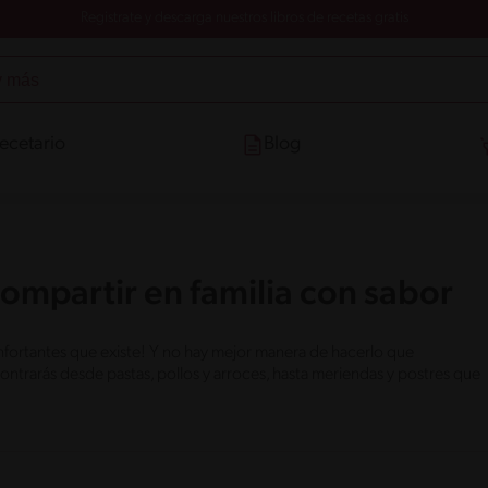
Registrate y descarga nuestros libros de recetas gratis
ecetario
Blog
compartir en familia con sabor
onfortantes que existe! Y no hay mejor manera de hacerlo que
trarás desde pastas, pollos y arroces, hasta meriendas y postres que