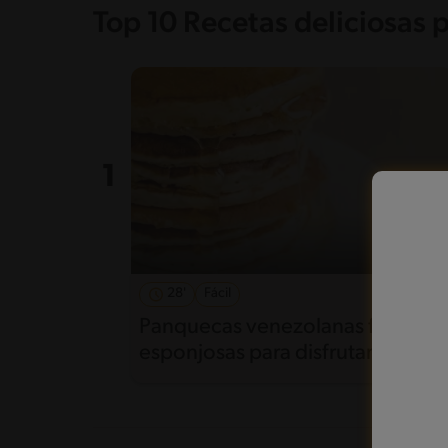
Top 10 Recetas deliciosas 
28'
Fácil
5
Panquecas venezolanas fáciles y
esponjosas para disfrutar