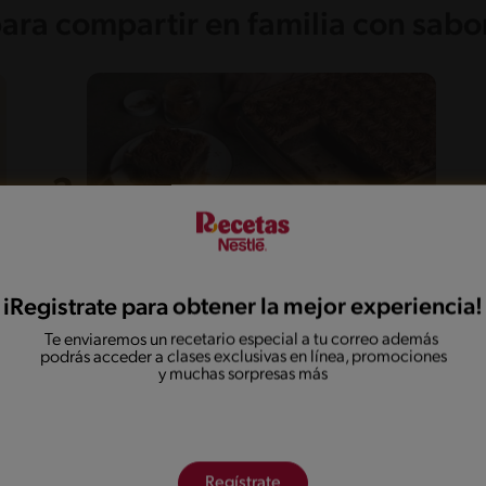
para compartir en familia con sabo
iRegistrate para obtener la mejor experiencia!
55'
Fácil
5
Te enviaremos un recetario especial a tu correo además
Dulce de tres leches de
podrás acceder a clases exclusivas en línea, promociones
y muchas sorpresas más
chocolate
Regístrate