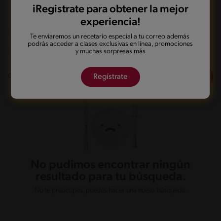
iRegistrate para obtener la mejor
experiencia!
A la parrilla
Sin lactosa
Te enviaremos un recetario especial a tu correo además
podrás acceder a clases exclusivas en línea, promociones
Mas de 121 min
Desafiante
y muchas sorpresas más
Filtros
0
recetas
Regístrate
No pudimos encontrar ningún
resultado para tu búsqueda.
No te preocupes, puedes hacer una nueva búsqueda.