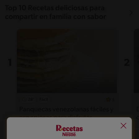
Top 10 Recetas deliciosas para
compartir en familia con sabor
28'
Fácil
5
Panquecas venezolanas fáciles y
esponjosas para disfrutar