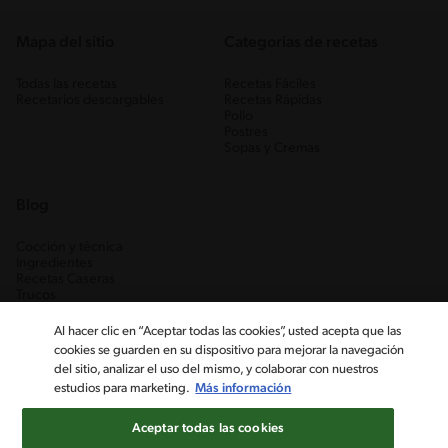
Mapa del sitio
Categorias de recetas
Todas las recetas
Recetas Fáciles
Recetarios descargables
Recetas Rápidas
Pollo
Postres
Sopas y Cremas
Blog
Cocción y técnica
Ingredientes
Recetas Caseras
Trucos
Al hacer clic en “Aceptar todas las cookies”, usted acepta que las
cookies se guarden en su dispositivo para mejorar la navegación
del sitio, analizar el uso del mismo, y colaborar con nuestros
estudios para marketing.
Más información
Aceptar todas las cookies