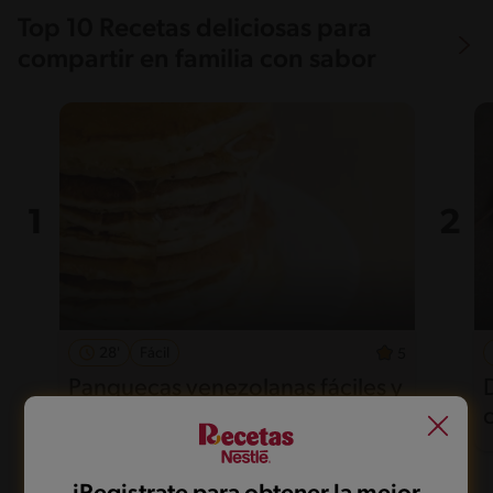
Top 10 Recetas deliciosas para
compartir en familia con sabor
28'
Fácil
5
Panquecas venezolanas fáciles y
esponjosas para disfrutar