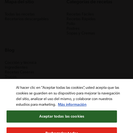
Mapa del sitio
Categorias de recetas
Todas las recetas
Recetas Fáciles
Recetarios descargables
Recetas Rápidas
Pollo
Postres
Sopas y Cremas
Blog
Cocción y técnica
Ingredientes
Recetas Caseras
Trucos
Al hacer clic en “Aceptar todas las cookies”, usted acepta que las
cookies se guarden en su dispositivo para mejorar la navegación
del sitio, analizar el uso del mismo, y colaborar con nuestros
estudios para marketing.
Más información
Aceptar todas las cookies
Nestlé Venezuela, S.A. RIF J-00012926-6 ©2019, Nestlé. Marcas
registradas por Société des Produits Nestlé, S.A. Vevey (Suiza)