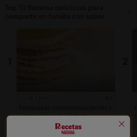
Top 10 Recetas deliciosas para
compartir en familia con sabor
28'
Fácil
5
Panquecas venezolanas fáciles y
esponjosas para disfrutar