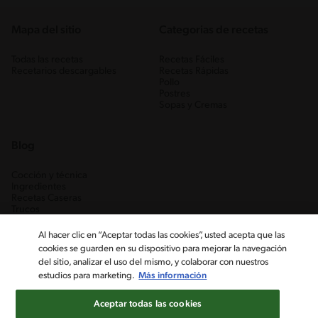
Mapa del sitio
Categorias de recetas
Todas las recetas
Recetas Fáciles
Recetarios descargables
Recetas Rápidas
Pollo
Postres
Sopas y Cremas
Blog
Cocción y técnica
Ingredientes
Recetas Caseras
Trucos
Al hacer clic en “Aceptar todas las cookies”, usted acepta que las
cookies se guarden en su dispositivo para mejorar la navegación
del sitio, analizar el uso del mismo, y colaborar con nuestros
estudios para marketing.
Más información
Aceptar todas las cookies