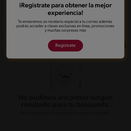
iRegistrate para obtener la mejor
experiencia!
Sin lactosa
De 0 a 30 min
Te enviaremos un recetario especial a tu correo además
podrás acceder a clases exclusivas en línea, promociones
Desafiante
y muchas sorpresas más
Filtros
0
recetas
Regístrate
No pudimos encontrar ningún
resultado para tu búsqueda.
No te preocupes, puedes hacer una nueva búsqueda.