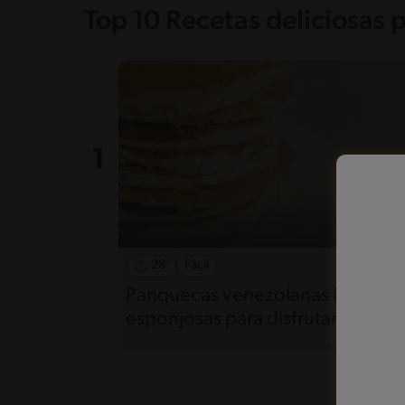
Top 10 Recetas deliciosas 
28'
Fácil
5
Panquecas venezolanas fáciles y
esponjosas para disfrutar