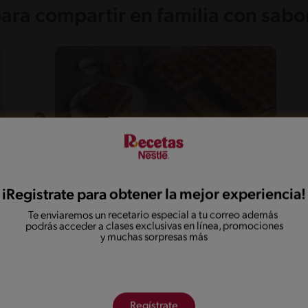
para compartir en familia con sabo
iRegistrate para obtener la mejor experiencia!
55'
Fácil
5
Te enviaremos un recetario especial a tu correo además
Dulce de tres leches de
podrás acceder a clases exclusivas en línea, promociones
y muchas sorpresas más
chocolate
Regístrate