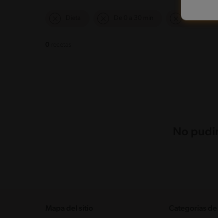
Dieta
De 0 a 30 min
Desafiante
0
recetas
No pudim
Mapa del sitio
Categorias de