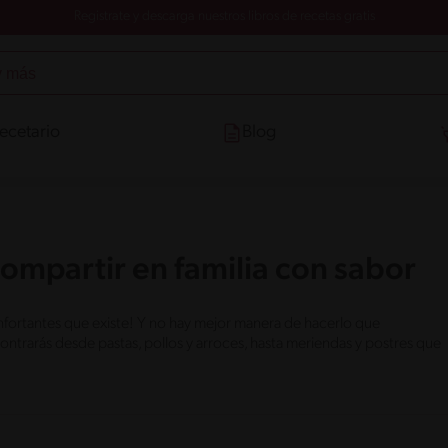
Registrate y descarga nuestros libros de recetas gratis
ecetario
Blog
compartir en familia con sabor
onfortantes que existe! Y no hay mejor manera de hacerlo que
trarás desde pastas, pollos y arroces, hasta meriendas y postres que