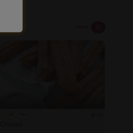
Filtros
30'
Fácil
4.8
Churros