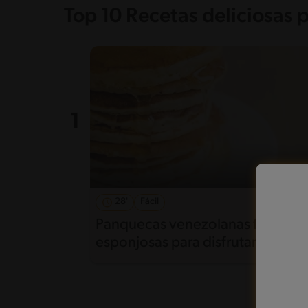
Top 10 Recetas deliciosas 
28'
Fácil
5
Panquecas venezolanas fáciles y
esponjosas para disfrutar