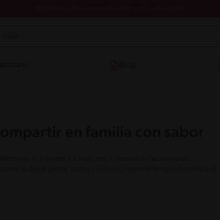
Registrate y descarga nuestros libros de recetas gratis
ecetario
Blog
compartir en familia con sabor
onfortantes que existe! Y no hay mejor manera de hacerlo que
trarás desde pastas, pollos y arroces, hasta meriendas y postres que