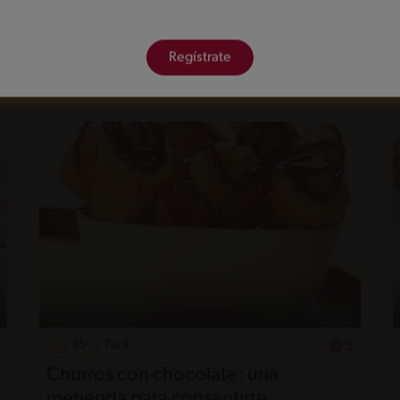
Regístrate
35'
Fácil
5
Churros con chocolate: una
merienda para consentirte