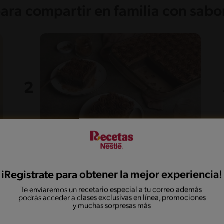
para compartir en familia con sabo
55'
Fácil
5
Dulce de tres leches de
iRegistrate para obtener la mejor experiencia!
chocolate
Te enviaremos un recetario especial a tu correo además
podrás acceder a clases exclusivas en línea, promociones
y muchas sorpresas más