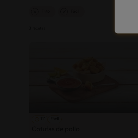
Frito
Fácil
3
recetas
11'
Fácil
Cotufas de pollo