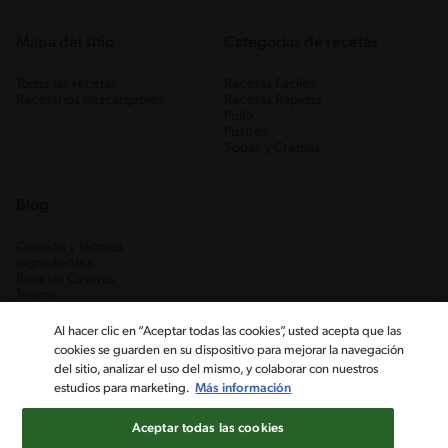
Mapa del sitio
Categorias de recetas
Todas las recetas
Recetas Fáciles
Recetarios descargables
Recetas Rápidas
Pollo
Postres
Sopas y Cremas
Blog
Cocción y técnica
Ingredientes
Recetas Caseras
Trucos
Al hacer clic en “Aceptar todas las cookies”, usted acepta que las
cookies se guarden en su dispositivo para mejorar la navegación
del sitio, analizar el uso del mismo, y colaborar con nuestros
estudios para marketing.
Más información
Aceptar todas las cookies