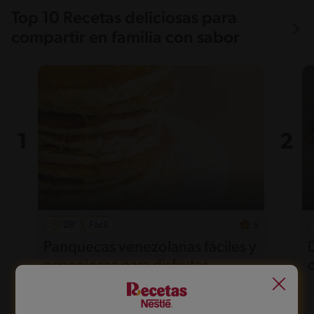
Top 10 Recetas deliciosas para
compartir en familia con sabor
28'
Fácil
5
Panquecas venezolanas fáciles y
esponjosas para disfrutar