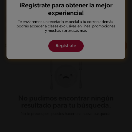
iRegistrate para obtener la mejor
experiencia!
Frito
Sin gluten
De 0 a 60 min
Te enviaremos un recetario especial a tu correo además
podrás acceder a clases exclusivas en línea, promociones
Intermedio
y muchas sorpresas más
Filtros
0
recetas
Regístrate
No pudimos encontrar ningún
resultado para tu búsqueda.
No te preocupes, puedes hacer una nueva búsqueda.