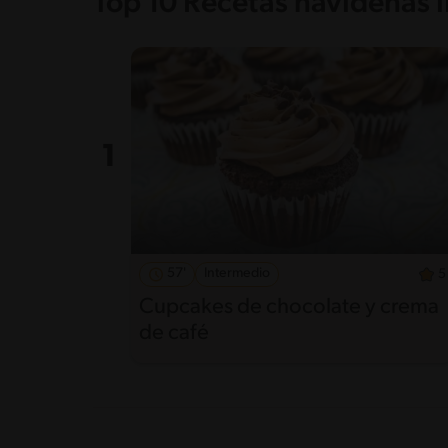
Top 10 Recetas navideñas l
57'
Intermedio
5
Cupcakes de chocolate y crema
de café