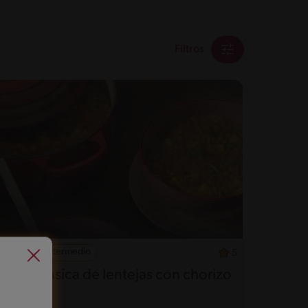
Filtros
40'
Intermedio
5
Sopa clásica de lentejas con chorizo