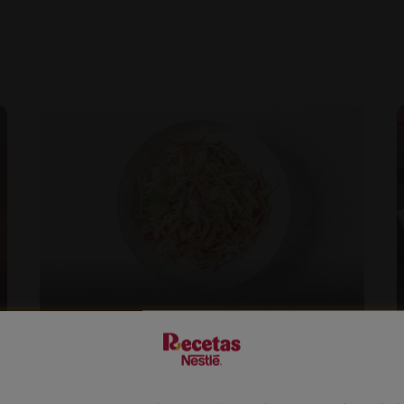
16'
Ensalada de repollo navideña