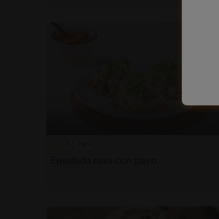
7'
Fácil
Ensalada rusa con pavo