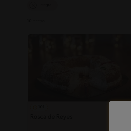
Integral
10
recetas
101'
Rosca de Reyes