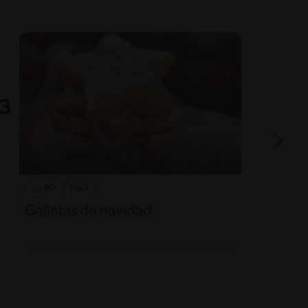
80'
Fácil
Galletas de navidad
H
d