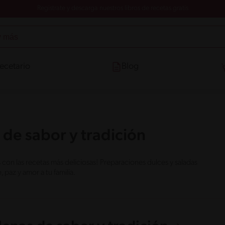
Registrate y descarga nuestros libros de recetas gratis
ecetario
Blog
 de sabor y tradición
on las recetas más deliciosas! Preparaciones dulces y saladas
paz y amor a tu familia.