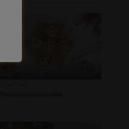
30'
Fácil
Tartaletas para navidad