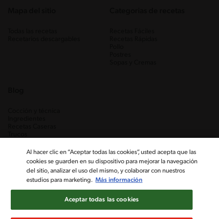
Mapa del sitio
Categorias de recetas
Todas las recetas
Recetas Fáciles
Recetarios descargables
Recetas Rápidas
Pollo
Postres
Sopas y Cremas
Blog
Cocción y técnica
Ingredientes
Recetas Caseras
Trucos
Al hacer clic en “Aceptar todas las cookies”, usted acepta que las
cookies se guarden en su dispositivo para mejorar la navegación
del sitio, analizar el uso del mismo, y colaborar con nuestros
estudios para marketing.
Más información
Aceptar todas las cookies
Nestlé Venezuela, S.A. RIF J-00012926-6 ©2019, Nestlé. Marcas