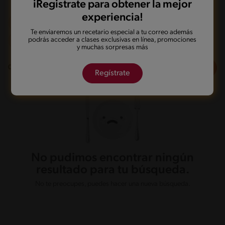
iRegistrate para obtener la mejor
experiencia!
Al sartén
Dieta
Mas de 121 min
Te enviaremos un recetario especial a tu correo además
podrás acceder a clases exclusivas en línea, promociones
y muchas sorpresas más
Filtros
0
recetas
Regístrate
No pudimos encontrar ningún
resultado para tu búsqueda.
No te preocupes, puedes hacer una nueva búsqueda.