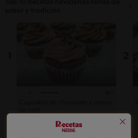
Top 10 Recetas navideñas llenas de
sabor y tradición
57'
Intermedio
5
Cupcakes de chocolate y crema
de café