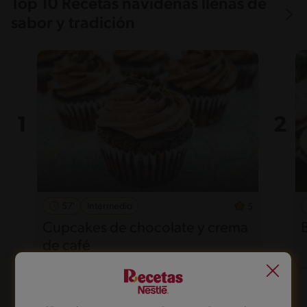
Top 10 Recetas navideñas llenas de
sabor y tradición
57'
Intermedio
5
Cupcakes de chocolate y crema
de café