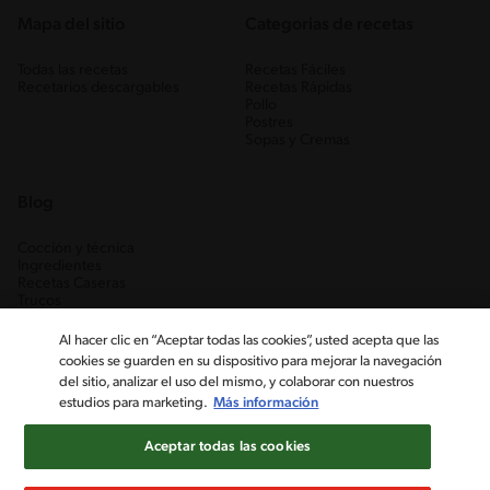
Mapa del sitio
Categorias de recetas
Todas las recetas
Recetas Fáciles
Recetarios descargables
Recetas Rápidas
Pollo
Postres
Sopas y Cremas
Blog
Cocción y técnica
Ingredientes
Recetas Caseras
Trucos
Al hacer clic en “Aceptar todas las cookies”, usted acepta que las
cookies se guarden en su dispositivo para mejorar la navegación
del sitio, analizar el uso del mismo, y colaborar con nuestros
estudios para marketing.
Más información
Aceptar todas las cookies
Nestlé Venezuela, S.A. RIF J-00012926-6 ©2019, Nestlé. Marcas