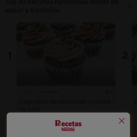
Top 10 Recetas navideñas llenas de
sabor y tradición
57'
Intermedio
5
Cupcakes de chocolate y crema
de café