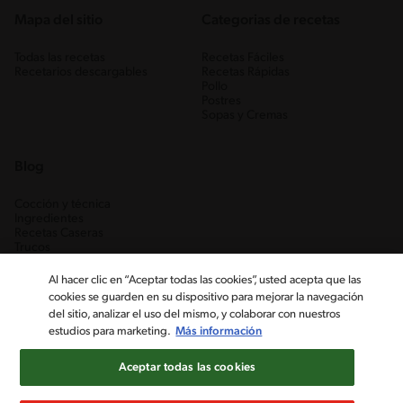
Mapa del sitio
Categorias de recetas
Todas las recetas
Recetas Fáciles
Recetarios descargables
Recetas Rápidas
Pollo
Postres
Sopas y Cremas
Blog
Cocción y técnica
Ingredientes
Recetas Caseras
Trucos
Al hacer clic en “Aceptar todas las cookies”, usted acepta que las
cookies se guarden en su dispositivo para mejorar la navegación
del sitio, analizar el uso del mismo, y colaborar con nuestros
estudios para marketing.
Más información
Aceptar todas las cookies
Nestlé Venezuela, S.A. RIF J-00012926-6 ©2019, Nestlé. Marcas