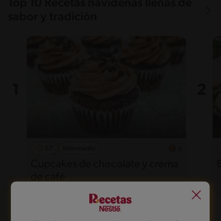
Top 10 Recetas navideñas llenas de
sabor y tradición
57'
Intermedio
5
Cupcakes de chocolate y crema
de café