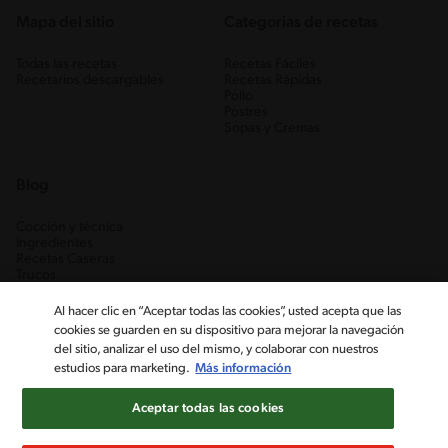
Mapa del sitio
Categorias de recetas
Todas las recetas
Recetas Fáciles
Recetarios descargables
Recetas Rápidas
Pollo
Postres
Sopas y Cremas
Blog
Cocción y técnica
Ingredientes
Recetas Caseras
Trucos
Al hacer clic en “Aceptar todas las cookies”, usted acepta que las
cookies se guarden en su dispositivo para mejorar la navegación
del sitio, analizar el uso del mismo, y colaborar con nuestros
estudios para marketing.
Más información
Aceptar todas las cookies
Nestlé Venezuela, S.A. RIF J-00012926-6 ©2019, Nestlé. Marcas