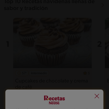
Top 10 Recetas navideñas llenas de
sabor y tradición
57'
Intermedio
5
Cupcakes de chocolate y crema
de café