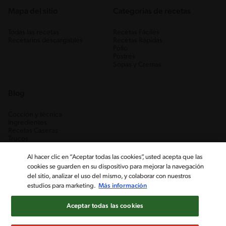
Mapa del sitio
Categorias de recetas
Todas las recetas
Recetas Fáciles
Recetarios descargables
Recetas Rápidas
Pollo
Postres
Sopas y Cremas
Blog
Cocción y técnica
Ingredientes
Recetas Caseras
Trucos
Al hacer clic en “Aceptar todas las cookies”, usted acepta que las
cookies se guarden en su dispositivo para mejorar la navegación
del sitio, analizar el uso del mismo, y colaborar con nuestros
estudios para marketing.
Más información
Aceptar todas las cookies
Nestlé Venezuela, S.A. RIF J-00012926-6 ©2019, Nestlé. Marcas