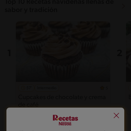
Top 10 Recetas navideñas llenas de
sabor y tradición
57'
Intermedio
5
Cupcakes de chocolate y crema
de café