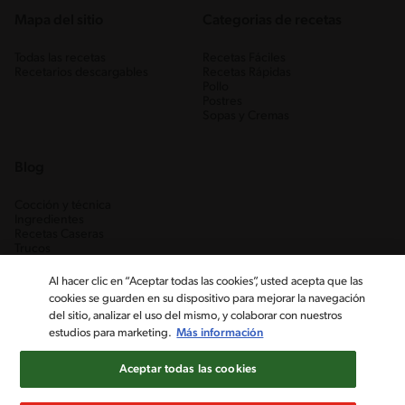
Mapa del sitio
Categorias de recetas
Todas las recetas
Recetas Fáciles
Recetarios descargables
Recetas Rápidas
Pollo
Postres
Sopas y Cremas
Blog
Cocción y técnica
Ingredientes
Recetas Caseras
Trucos
Al hacer clic en “Aceptar todas las cookies”, usted acepta que las
cookies se guarden en su dispositivo para mejorar la navegación
del sitio, analizar el uso del mismo, y colaborar con nuestros
estudios para marketing.
Más información
Aceptar todas las cookies
Nestlé Venezuela, S.A. RIF J-00012926-6 ©2019, Nestlé. Marcas