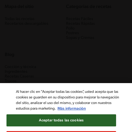
Mapa del sitio
Categorias de recetas
Todas las recetas
Recetas Fáciles
Recetarios descargables
Recetas Rápidas
Pollo
Postres
Sopas y Cremas
Blog
Cocción y técnica
Ingredientes
Recetas Caseras
Trucos
Al hacer clic en “Aceptar todas las cookies”, usted acepta que las
cookies se guarden en su dispositivo para mejorar la navegación
del sitio, analizar el uso del mismo, y colaborar con nuestros
estudios para marketing.
Más información
Aceptar todas las cookies
Nestlé Venezuela, S.A. RIF J-00012926-6 ©2019, Nestlé. Marcas