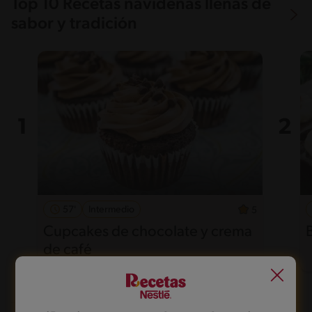
Top 10 Recetas navideñas llenas de
sabor y tradición
57'
Intermedio
5
Cupcakes de chocolate y crema
de café