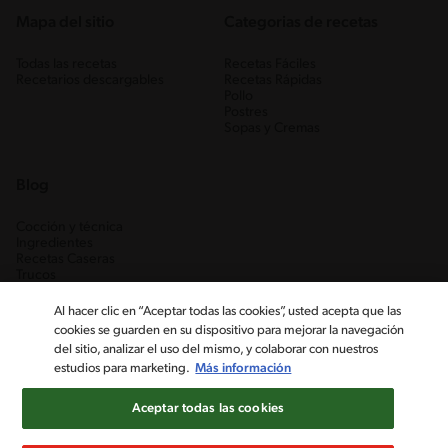
Mapa del sitio
Categorias de recetas
Todas las recetas
Recetas Fáciles
Recetarios descargables
Recetas Rápidas
Pollo
Postres
Sopas y Cremas
Blog
Cocción y técnica
Ingredientes
Recetas Caseras
Trucos
Al hacer clic en “Aceptar todas las cookies”, usted acepta que las
cookies se guarden en su dispositivo para mejorar la navegación
del sitio, analizar el uso del mismo, y colaborar con nuestros
estudios para marketing.
Más información
Aceptar todas las cookies
Nestlé Venezuela, S.A. RIF J-00012926-6 ©2019, Nestlé. Marcas