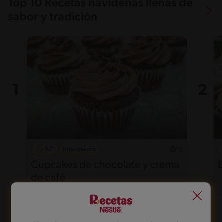
Top 10 Recetas navideñas llenas de
sabor y tradición
57'
Intermedio
5
Cupcakes de chocolate y crema
de café