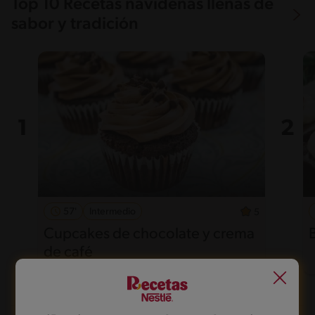
Top 10 Recetas navideñas llenas de
sabor y tradición
57'
Intermedio
5
Cupcakes de chocolate y crema
de café