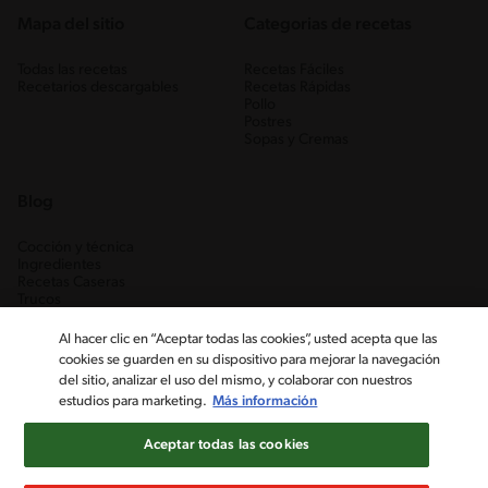
Mapa del sitio
Categorias de recetas
Todas las recetas
Recetas Fáciles
Recetarios descargables
Recetas Rápidas
Pollo
Postres
Sopas y Cremas
Blog
Cocción y técnica
Ingredientes
Recetas Caseras
Trucos
Al hacer clic en “Aceptar todas las cookies”, usted acepta que las
cookies se guarden en su dispositivo para mejorar la navegación
del sitio, analizar el uso del mismo, y colaborar con nuestros
estudios para marketing.
Más información
Aceptar todas las cookies
Nestlé Venezuela, S.A. RIF J-00012926-6 ©2019, Nestlé. Marcas