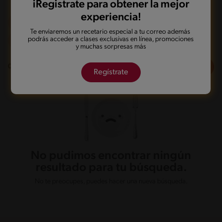
iRegistrate para obtener la mejor
experiencia!
Frito
Dieta
De 0 a 60 min
Te enviaremos un recetario especial a tu correo además
podrás acceder a clases exclusivas en línea, promociones
Fácil
y muchas sorpresas más
Filtros
0
recetas
Regístrate
No pudimos encontrar ningún
resultado para tu búsqueda.
No te preocupes, puedes hacer una nueva búsqueda.