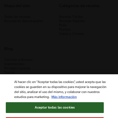
Mapa del sitio
Categorias de recetas
Todas las recetas
Recetas Fáciles
Recetarios descargables
Recetas Rápidas
Pollo
Postres
Sopas y Cremas
Blog
Cocción y técnica
Ingredientes
Recetas Caseras
Trucos
Al hacer clic en “Aceptar todas las cookies”, usted acepta que las
cookies se guarden en su dispositivo para mejorar la navegación
del sitio, analizar el uso del mismo, y colaborar con nuestros
estudios para marketing.
Más información
Aceptar todas las cookies
Nestlé Venezuela, S.A. RIF J-00012926-6 ©2019, Nestlé. Marcas