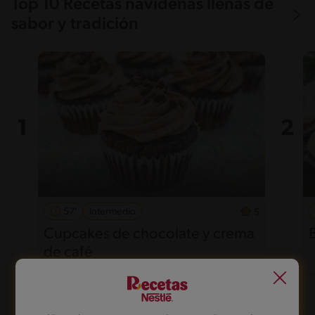
Top 10 Recetas navideñas llenas de
sabor y tradición
57'
Intermedio
5
Cupcakes de chocolate y crema
de café