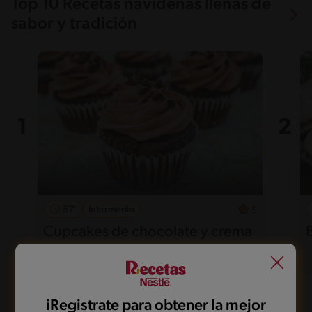
Top 10 Recetas navideñas llenas de
sabor y tradición
57'
Intermedio
5
Cupcakes de chocolate y crema
de café
iRegistrate para obtener la mejor