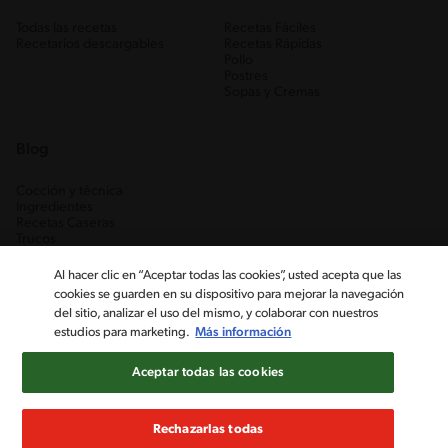
Todas las recetas
Recetas Fáciles
Recetarios descargables
Recetas Rápidas
Pollo
Postres
Sopas y Cremas
Blog
Cocción y técnica
Ingredientes
Recetas Caseras
Trucos
Al hacer clic en “Aceptar todas las cookies”, usted acepta que las
cookies se guarden en su dispositivo para mejorar la navegación
del sitio, analizar el uso del mismo, y colaborar con nuestros
estudios para marketing.
Más información
Aceptar todas las cookies
Nestlé Venezuela, S.A. RIF J-00012926-6 ©2019, Nestlé. Marcas
registradas por Société des Produits Nestlé, S.A. Vevey (Suiza)
Rechazarlas todas