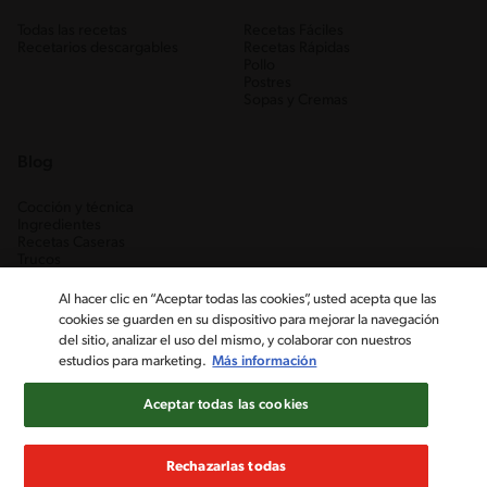
Todas las recetas
Recetas Fáciles
Recetarios descargables
Recetas Rápidas
Pollo
Postres
Sopas y Cremas
Blog
Cocción y técnica
Ingredientes
Recetas Caseras
Trucos
Al hacer clic en “Aceptar todas las cookies”, usted acepta que las
cookies se guarden en su dispositivo para mejorar la navegación
del sitio, analizar el uso del mismo, y colaborar con nuestros
estudios para marketing.
Más información
Aceptar todas las cookies
Nestlé Venezuela, S.A. RIF J-00012926-6 ©2019, Nestlé. Marcas
registradas por Société des Produits Nestlé, S.A. Vevey (Suiza)
Rechazarlas todas