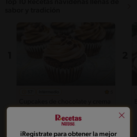
Top 10 Recetas navideñas llenas de
sabor y tradición
57'
Intermedio
5
Cupcakes de chocolate y crema
de café
iRegistrate para obtener la mejor