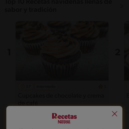
Top 10 Recetas navideñas llenas de
sabor y tradición
57'
Intermedio
5
Cupcakes de chocolate y crema
de café