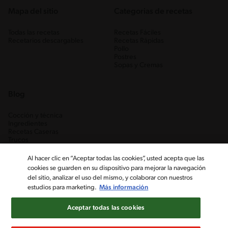
Mapa del sitio
Categorias de recetas
Todas las recetas
Recetas Fáciles
Recetarios descargables
Recetas Rápidas
Pollo
Postres
Sopas y Cremas
Blog
Cocción y técnica
Ingredientes
Recetas Caseras
Trucos
Al hacer clic en “Aceptar todas las cookies”, usted acepta que las
cookies se guarden en su dispositivo para mejorar la navegación
del sitio, analizar el uso del mismo, y colaborar con nuestros
estudios para marketing.
Más información
Aceptar todas las cookies
Nestlé Venezuela, S.A. RIF J-00012926-6 ©2019, Nestlé. Marcas