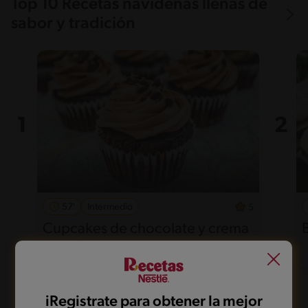
Top 10 Recetas navideñas llenas de
sabor y tradición
57'
Intermedio
5
Cupcakes de chocolate y crema
de café
iRegistrate para obtener la mejor