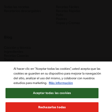
Todas las recetas
Recetas Fáciles
Recetarios descargables
Recetas Rápidas
Pollo
Postres
Sopas y Cremas
Blog
Cocción y técnica
Ingredientes
Recetas Caseras
Trucos
Al hacer clic en “Aceptar todas las cookies”, usted acepta que las
cookies se guarden en su dispositivo para mejorar la navegación
del sitio, analizar el uso del mismo, y colaborar con nuestros
estudios para marketing.
Más información
Aceptar todas las cookies
Nestlé Venezuela, S.A. RIF J-00012926-6 ©2019, Nestlé. Marcas
registradas por Société des Produits Nestlé, S.A. Vevey (Suiza)
Rechazarlas todas