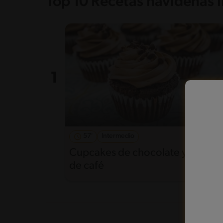
Top 10 Recetas navideñas l
57'
Intermedio
5
Cupcakes de chocolate y crema
de café