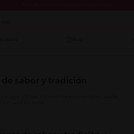
Registrate y descarga nuestros libros de recetas gratis
ecetario
Blog
 de sabor y tradición
on las recetas más deliciosas! Preparaciones dulces y saladas
paz y amor a tu familia.