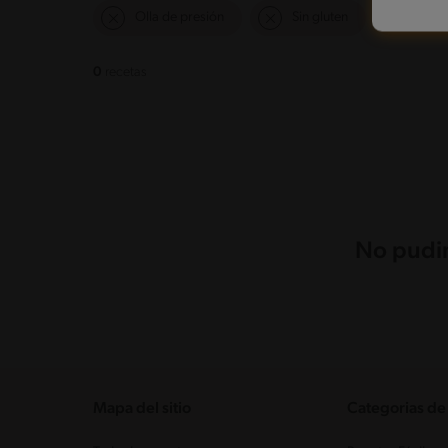
Olla de presión
Sin gluten
Mas d
0
recetas
No pudim
Mapa del sitio
Categorias de