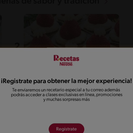
lenas de sabor y tradición
iRegistrate para obtener la mejor experiencia!
40'
Fácil
Te enviaremos un recetario especial a tu correo además
Brownies navideños
podrás acceder a clases exclusivas en línea, promociones
y muchas sorpresas más
Regístrate