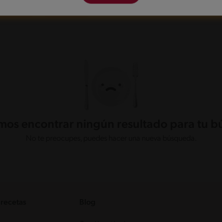
e 121 min
os encontrar ningún resultado para tu 
No te preocupes, puedes hacer una nueva búsqueda.
 recetas
Blog