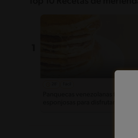
Top 10 Recetas de merienda
28'
Fácil
5
Panquecas venezolanas fáciles y
esponjosas para disfrutar