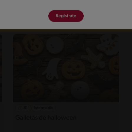
Regístrate
81'
Intermedio
Galletas de halloween