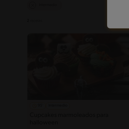
Intermedio
2
recetas
95'
Intermedio
Cupcakes marmoleados para
halloween