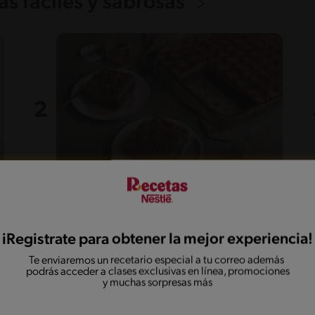
s fáciles y sabrosas
55'
Fácil
5
Dulce de tres leches de
chocolate
iRegistrate para obtener la mejor experiencia!
Te enviaremos un recetario especial a tu correo además
podrás acceder a clases exclusivas en línea, promociones
y muchas sorpresas más