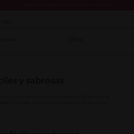
Registrate y descarga nuestros libros de recetas gratis
ecetario
Blog
iles y sabrosas
l día y comerte una deliciosa merienda. Por eso, aquí te
galletas y demás; para que puedas preparar aquel gustico.