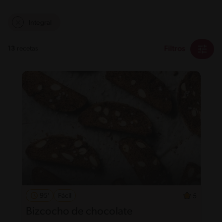
Integral
Filtros
13
recetas
95'
Fácil
5
Bizcocho de chocolate