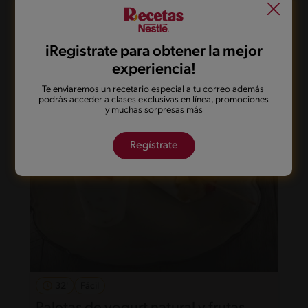
22'
Fácil
5
Chocobananas
iRegistrate para obtener la mejor
experiencia!
Te enviaremos un recetario especial a tu correo además
podrás acceder a clases exclusivas en línea, promociones
y muchas sorpresas más
Regístrate
32'
Fácil