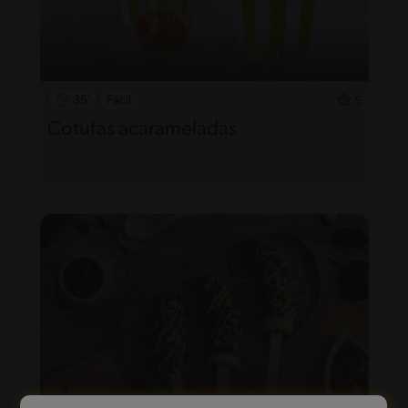
35'
Fácil
5
Cotufas acarameladas