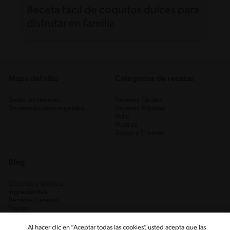
Receta fácil de coquitos dulces para
disfrutar en familia
Mapa del sitio
Categorias de recetas
Todas las recetas
Recetas Fáciles
Recetarios descargables
Recetas Rápidas
Pollo
Postres
Sopas y Cremas
Blog
Cocción y técnica
Ingredientes
Recetas Caseras
Trucos
Al hacer clic en “Aceptar todas las cookies”, usted acepta que las