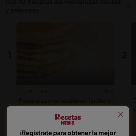
Top 10 Recetas de meriendas fáciles
y sabrosas
28'
Fácil
5
Panquecas venezolanas fáciles y
esponjosas para disfrutar
iRegistrate para obtener la mejor