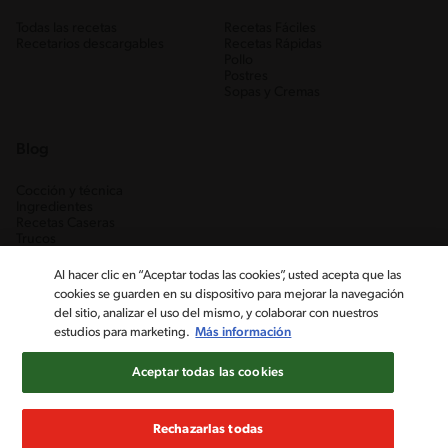
Todas las recetas
Recetas Fáciles
Recetarios descargables
Recetas Rápidas
Pollo
Postres
Sopas y Cremas
Blog
Cocción y técnica
Ingredientes
Recetas Caseras
Trucos
Al hacer clic en “Aceptar todas las cookies”, usted acepta que las
cookies se guarden en su dispositivo para mejorar la navegación
del sitio, analizar el uso del mismo, y colaborar con nuestros
estudios para marketing.
Más información
Aceptar todas las cookies
Nestlé Venezuela, S.A. RIF J-00012926-6 ©2019, Nestlé. Marcas
registradas por Société des Produits Nestlé, S.A. Vevey (Suiza)
Rechazarlas todas