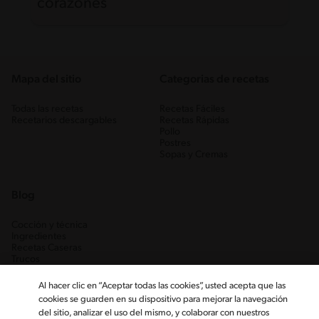
corazones
Mapa del sitio
Categorias de recetas
Todas las recetas
Recetas Fáciles
Recetarios descargables
Recetas Rápidas
Pollo
Postres
Sopas y Cremas
Blog
Cocción y técnica
Ingredientes
Recetas Caseras
Trucos
Al hacer clic en “Aceptar todas las cookies”, usted acepta que las
cookies se guarden en su dispositivo para mejorar la navegación
del sitio, analizar el uso del mismo, y colaborar con nuestros