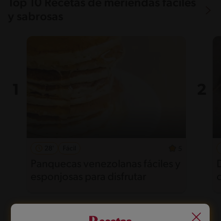
Top 10 Recetas de meriendas fáciles
y sabrosas
28'
Fácil
5
Panquecas venezolanas fáciles y
esponjosas para disfrutar