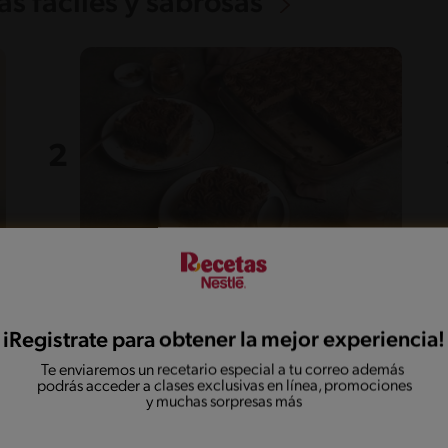
s fáciles y sabrosas
55'
Fácil
5
Dulce de tres leches de
chocolate
iRegistrate para obtener la mejor experiencia!
Te enviaremos un recetario especial a tu correo además
podrás acceder a clases exclusivas en línea, promociones
y muchas sorpresas más