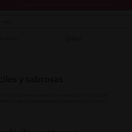
Registrate y descarga nuestros libros de recetas gratis
ecetario
Blog
iles y sabrosas
l día y comerte una deliciosa merienda. Por eso, aquí te
galletas y demás; para que puedas preparar aquel gustico.