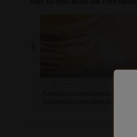
Top 10 Recetas de merienda
28'
Fácil
5
Panquecas venezolanas fáciles y
esponjosas para disfrutar