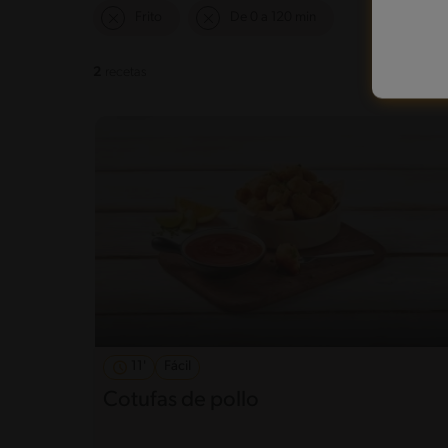
Frito
De 0 a 120 min
2
recetas
11'
Fácil
Cotufas de pollo