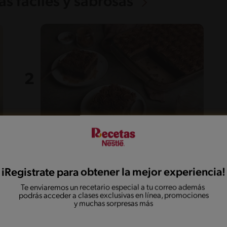
s fáciles y sabrosas
55'
Fácil
5
Dulce de tres leches de
chocolate
iRegistrate para obtener la mejor experiencia!
Te enviaremos un recetario especial a tu correo además
podrás acceder a clases exclusivas en línea, promociones
y muchas sorpresas más