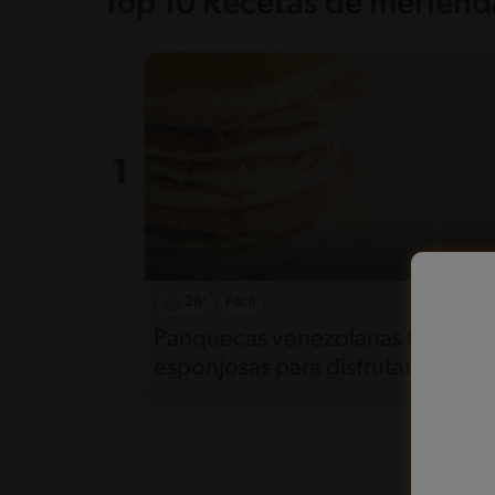
Top 10 Recetas de merienda
28'
Fácil
5
Panquecas venezolanas fáciles y
esponjosas para disfrutar