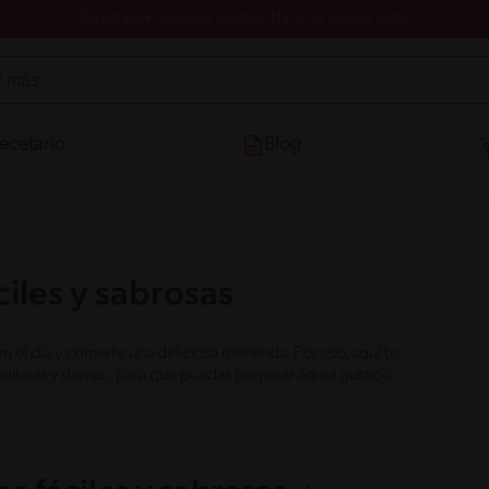
Registrate y descarga nuestros libros de recetas gratis
ecetario
Blog
iles y sabrosas
l día y comerte una deliciosa merienda. Por eso, aquí te
galletas y demás; para que puedas preparar aquel gustico.