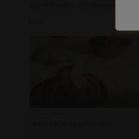
Olla de presión
De 0 a 60 min
1
recetas
50'
Fácil
Arroz con leche y chocolate