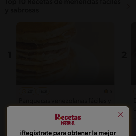
Top 10 Recetas de meriendas fáciles
y sabrosas
28'
Fácil
5
Panquecas venezolanas fáciles y
esponjosas para disfrutar
iRegistrate para obtener la mejor