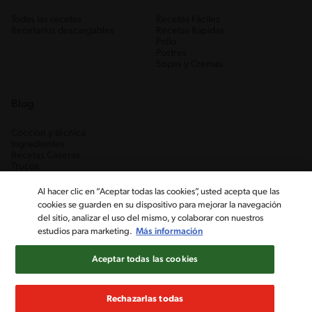
Todas las recetas
Recetas Fáciles
Recetarios descargables
Recetas Rápidas
Pollo
Postres
Sopas y Cremas
Blog
Cocción y técnica
Ingredientes
Recetas Caseras
Trucos
Al hacer clic en “Aceptar todas las cookies”, usted acepta que las
cookies se guarden en su dispositivo para mejorar la navegación
del sitio, analizar el uso del mismo, y colaborar con nuestros
estudios para marketing.
Más información
Aceptar todas las cookies
Nestlé Venezuela, S.A. RIF J-00012926-6 ©2019, Nestlé. Marcas
registradas por Société des Produits Nestlé, S.A. Vevey (Suiza)
Rechazarlas todas