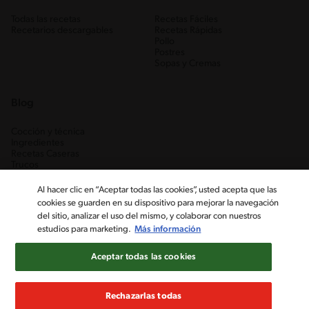
Todas las recetas
Recetas Fáciles
Recetarios descargables
Recetas Rápidas
Pollo
Postres
Sopas y Cremas
Blog
Cocción y técnica
Ingredientes
Recetas Caseras
Trucos
Al hacer clic en “Aceptar todas las cookies”, usted acepta que las
cookies se guarden en su dispositivo para mejorar la navegación
del sitio, analizar el uso del mismo, y colaborar con nuestros
estudios para marketing.
Más información
Aceptar todas las cookies
Nestlé Venezuela, S.A. RIF J-00012926-6 ©2019, Nestlé. Marcas
registradas por Société des Produits Nestlé, S.A. Vevey (Suiza)
Rechazarlas todas