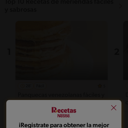
Top 10 Recetas de meriendas fáciles
y sabrosas
28'
Fácil
5
Panquecas venezolanas fáciles y
esponjosas para disfrutar
iRegistrate para obtener la mejor