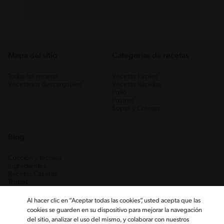
Mapa del sitio
Categorias de recetas
Todas las recetas
Recetas Fáciles
Recetarios descargables
Recetas Rápidas
Pollo
Postres
Sopas y Cremas
Blog
Cocción y técnica
Ingredientes
Recetas Caseras
Trucos
Al hacer clic en “Aceptar todas las cookies”, usted acepta que las
cookies se guarden en su dispositivo para mejorar la navegación
del sitio, analizar el uso del mismo, y colaborar con nuestros