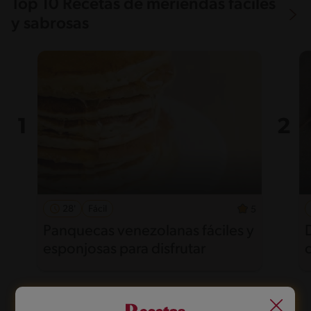
Top 10 Recetas de meriendas fáciles
y sabrosas
28'
Fácil
5
Panquecas venezolanas fáciles y
esponjosas para disfrutar