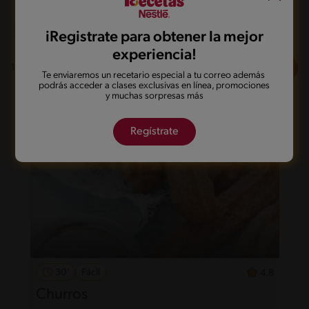
Frito
Vegetariano
De 0 a 30 min
iRegistrate para obtener la mejor
experiencia!
Filtros
1
recetas
Te enviaremos un recetario especial a tu correo además
podrás acceder a clases exclusivas en línea, promociones
y muchas sorpresas más
Regístrate
30'
Fácil
4.8
Churros