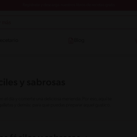
Registrate y descarga nuestros libros de recetas gratis
ecetario
Blog
iles y sabrosas
l día y comerte una deliciosa merienda. Por eso, aquí te
galletas y demás; para que puedas preparar aquel gustico.