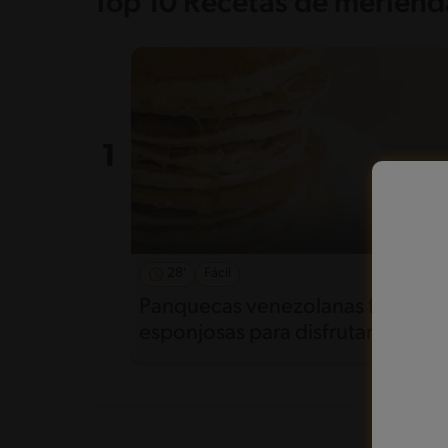
Top 10 Recetas de merienda
28'
Fácil
5
Panquecas venezolanas fáciles y
esponjosas para disfrutar