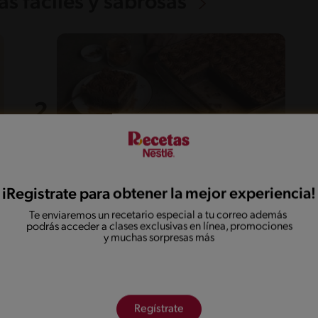
s fáciles y sabrosas
iRegistrate para obtener la mejor experiencia!
55'
Fácil
5
Te enviaremos un recetario especial a tu correo además
Dulce de tres leches de
podrás acceder a clases exclusivas en línea, promociones
chocolate
y muchas sorpresas más
Regístrate