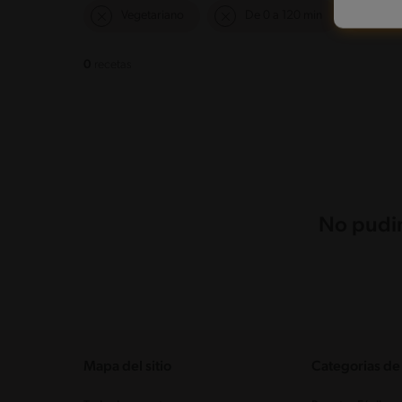
Vegetariano
De 0 a 120 min
0
recetas
No pudim
Mapa del sitio
Categorias de