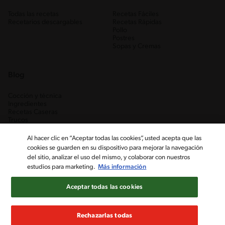
Todas las recetas
Recetas Fáciles
Recetarios descargables
Recetas Rápidas
Pollo
Postres
Sopas y Cremas
Blog
Cocción y técnica
Ingredientes
Recetas Caseras
Trucos
Al hacer clic en “Aceptar todas las cookies”, usted acepta que las
cookies se guarden en su dispositivo para mejorar la navegación
del sitio, analizar el uso del mismo, y colaborar con nuestros
estudios para marketing.
Más información
Aceptar todas las cookies
Nestlé Venezuela, S.A. RIF J-00012926-6 ©2019, Nestlé. Marcas
registradas por Société des Produits Nestlé, S.A. Vevey (Suiza)
Rechazarlas todas