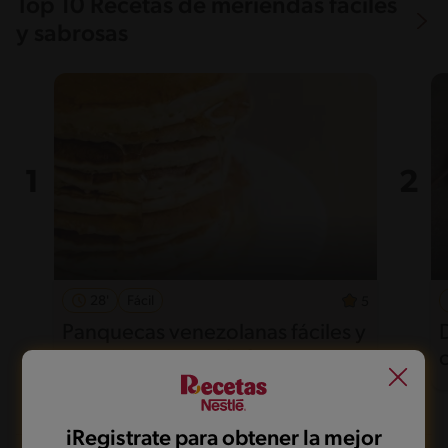
Top 10 Recetas de meriendas fáciles
y sabrosas
28'
Fácil
5
Panquecas venezolanas fáciles y
esponjosas para disfrutar
iRegistrate para obtener la mejor