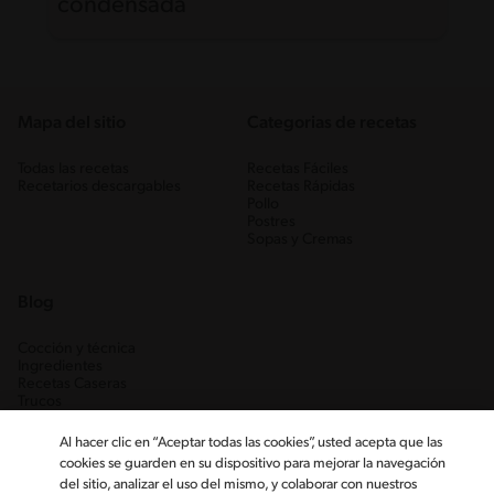
condensada
Mapa del sitio
Categorias de recetas
Todas las recetas
Recetas Fáciles
Recetarios descargables
Recetas Rápidas
Pollo
Postres
Sopas y Cremas
Blog
Cocción y técnica
Ingredientes
Recetas Caseras
Trucos
Al hacer clic en “Aceptar todas las cookies”, usted acepta que las
cookies se guarden en su dispositivo para mejorar la navegación
del sitio, analizar el uso del mismo, y colaborar con nuestros