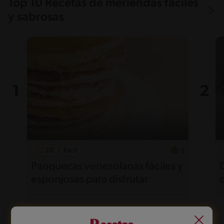
Top 10 Recetas de meriendas fáciles
y sabrosas
28'
Fácil
5
Panquecas venezolanas fáciles y
esponjosas para disfrutar