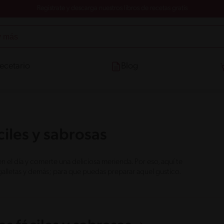
Registrate y descarga nuestros libros de recetas gratis
ecetario
Blog
iles y sabrosas
l día y comerte una deliciosa merienda. Por eso, aquí te
galletas y demás; para que puedas preparar aquel gustico.