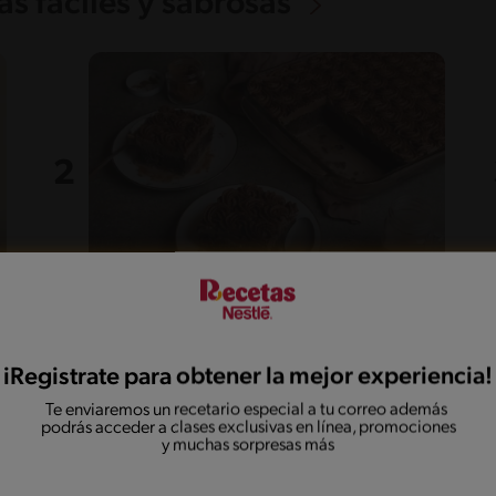
s fáciles y sabrosas
55'
Fácil
5
Dulce de tres leches de
chocolate
iRegistrate para obtener la mejor experiencia!
Te enviaremos un recetario especial a tu correo además
podrás acceder a clases exclusivas en línea, promociones
y muchas sorpresas más