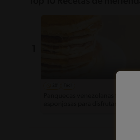
Top 10 Recetas de merienda
28'
Fácil
5
Panquecas venezolanas fáciles y
esponjosas para disfrutar