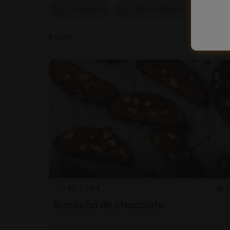
Sin lactosa
De 0 a 120 min
2
recetas
95'
Fácil
5
Bizcocho de chocolate