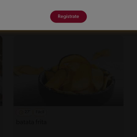
Regístrate
27'
Fácil
batata frita