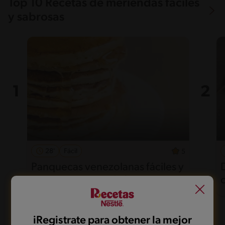
Top 10 Recetas de meriendas fáciles
y sabrosas
28'
Fácil
5
Panquecas venezolanas fáciles y
esponjosas para disfrutar
iRegistrate para obtener la mejor