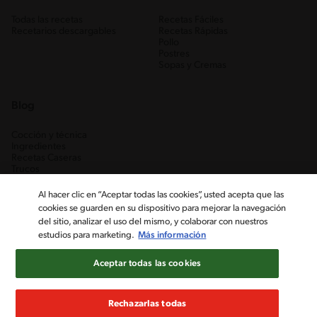
Todas las recetas
Recetas Fáciles
Recetarios descargables
Recetas Rápidas
Pollo
Postres
Sopas y Cremas
Blog
Cocción y técnica
Ingredientes
Recetas Caseras
Trucos
Al hacer clic en “Aceptar todas las cookies”, usted acepta que las
cookies se guarden en su dispositivo para mejorar la navegación
del sitio, analizar el uso del mismo, y colaborar con nuestros
estudios para marketing.
Más información
Aceptar todas las cookies
Nestlé Venezuela, S.A. RIF J-00012926-6 ©2019, Nestlé. Marcas
registradas por Société des Produits Nestlé, S.A. Vevey (Suiza)
Rechazarlas todas