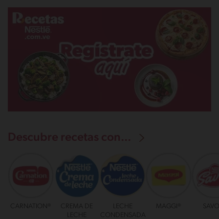
Descubre recetas con...
CARNATION®
CREMA DE
LECHE
MAGGI®
SAVO
LECHE
CONDENSADA