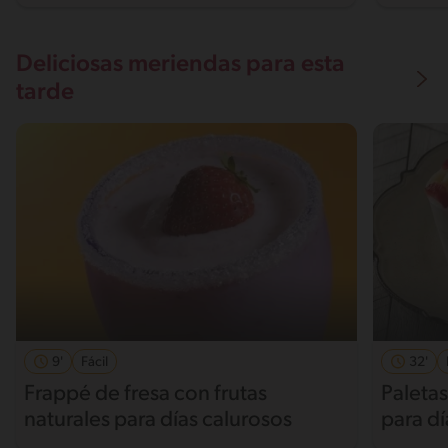
becha
Acompáñanos en este
recorrido culinario donde
aprenderás a transformar el
calabacín en el protagonista
Deliciosas meriendas para esta
de tu mesa, garantizando
tarde
siempre ese toque fresco y
saludable que tu familia
merece. ¡Es hora de encender
los fogones y cocinar!
9'
Fácil
32'
Frappé de fresa con frutas
Paletas
naturales para días calurosos
para dí