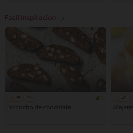
Fácil inspiración
95'
Fácil
40'
5
Bizcocho de chocolate
Majare