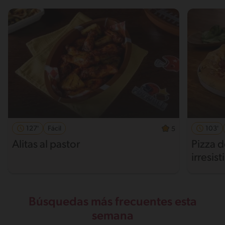
127'
Fácil
103'
5
Alitas al pastor
Pizza 
irresist
Búsquedas más frecuentes esta
semana